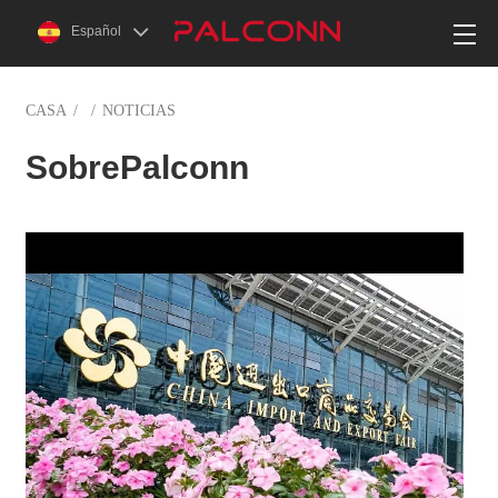
Español
CASA
/
/
NOTICIAS
SobrePalconn