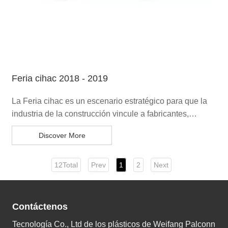
Feria cihac 2018 - 2019
La Feria cihac es un escenario estratégico para que la
industria de la construcción vincule a fabricantes,
importadores y distribuidores con compradores
Discover More
profesionales
12Total
Prev
1
2
Next
Contáctenos
Tecnología Co., Ltd de los plásticos de Weifang Palconn