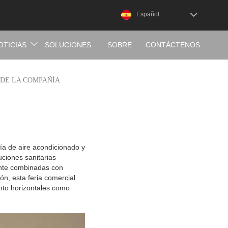
Español
OTICIAS
SOLUCIONES
SOBRE
CONTÁCTENOS
NOSOTROS
 DE LA COMPAÑÍA
gía de aire acondicionado y
ciones sanitarias
ente combinadas con
ón, esta feria comercial
anto horizontales como